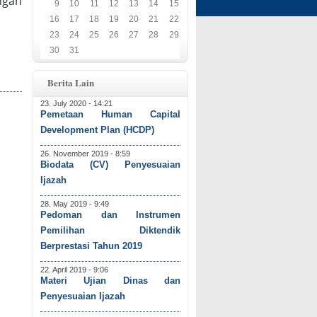
ngan
9
10
11
12
13
14
15
16
17
18
19
20
21
22
23
24
25
26
27
28
29
30
31
Berita Lain
23. July 2020 - 14:21
Pemetaan Human Capital
Development Plan (HCDP)
26. November 2019 - 8:59
Biodata (CV) Penyesuaian
Ijazah
28. May 2019 - 9:49
Pedoman dan Instrumen
Pemilihan Diktendik
Berprestasi Tahun 2019
22. April 2019 - 9:06
Materi Ujian Dinas dan
Penyesuaian Ijazah