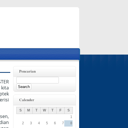
Pencarian
Search
STER
kita
ptek
risi
Calender
S
M
T
W
T
F
S
sen,
1
dian
2
3
4
5
6
7
8