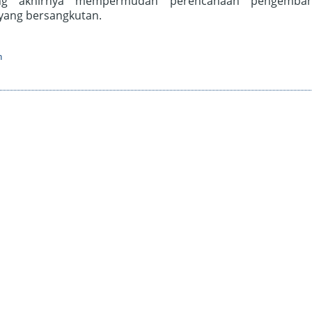
yang akhirnya mempermudah perencanaan pengemba
yang bersangkutan.
n